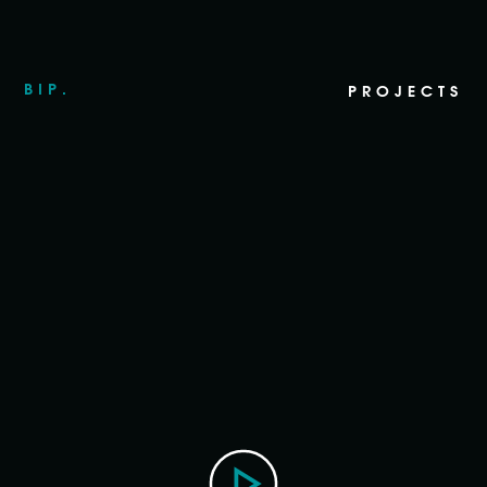
Le tue preferenze relative alla privacy
Informativa sulla raccolta
BIP.
PROJECTS